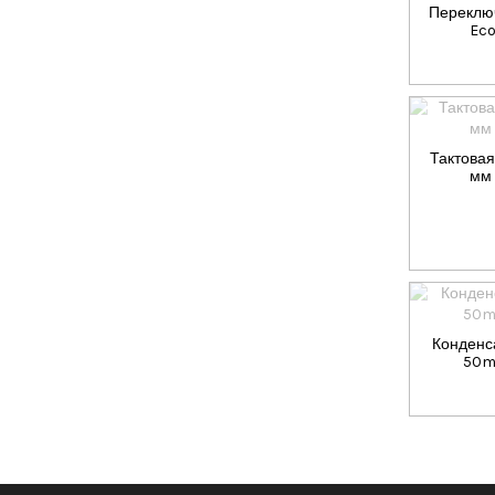
Переключ
Eco
Тактовая
мм 
Конденса
50m