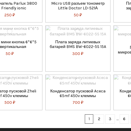
атель Parlux 3800
Micro USB разъем тонометр
Пл
 Friendly ionic
Little Doctor LD-521А
за
250 ₽
50 ₽
 мини кнопка 6*6*5
Плата заряда литиевых
вертикальная
батарей BMS BW-6022-5S 15A
микров
50 ₽
300 ₽
тор пусковой Zheli
Конденсатор пусковой Aceca
Конде
f 450v клеммы
65mf 450v клеммы
6
500 ₽
700 ₽
1
2
3
…
6