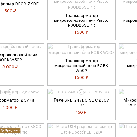
 фильтр DR03-ZKDF
500 ₽
Трансформатор
микроволновой печи Viatto
микров
P90D23SL-YR
1 500 ₽
икроволновой печи
BORK W502
Трансформатор
микроволновой печи BORK
микр
3 000 ₽
W502
1 500 ₽
орматор 12,5v 4a
Реле SRD-24VDC-SL-C 250V
Микро
10A
W-15
1 000 ₽
150 ₽
Продано