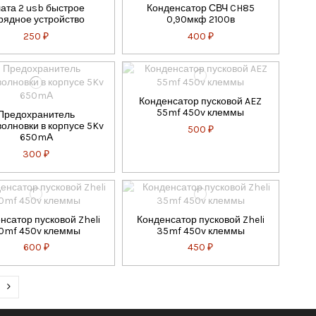
ата 2 usb быстрое
Конденсатор СВЧ CH85
рядное устройство
0,90мкф 2100в
250 ₽
400 ₽
Конденсатор пусковой AEZ
55mf 450v клеммы
Предохранитель
олновки в корпусе 5Kv
500 ₽
650mА
300 ₽
нсатор пусковой Zheli
Конденсатор пусковой Zheli
0mf 450v клеммы
35mf 450v клеммы
600 ₽
450 ₽