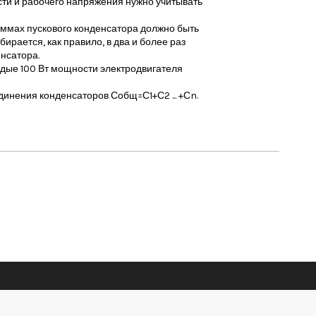
ти и рабочего напряжения нужно учитывать
ммах пускового конденсатора должно быть
бирается, как правило, в два и более раз
нсатора.
аждые 100 Вт мощности электродвигателя
инения конденсаторов Собщ=С1+С2 ... +Сn.