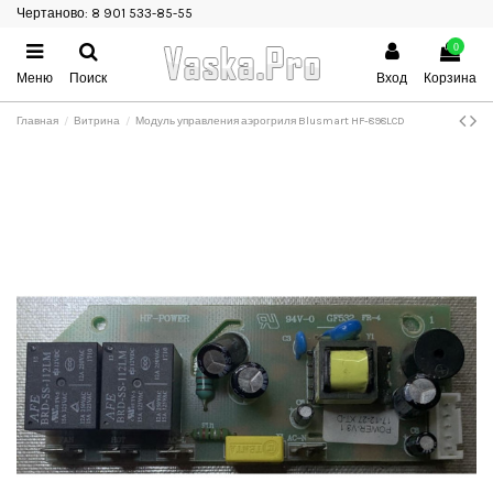
Чертаново: 8 901 533-85-55
0
Меню
Поиск
Вход
Корзина
Главная
Витрина
Модуль управления аэрогриля Blusmart HF-898LCD