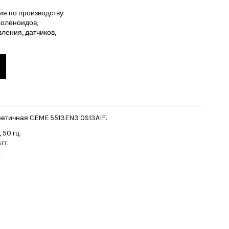
ия по производству
соленоидов,
вления, датчиков,
етичная CEME 5513EN3 0S13AIF.
50 гц.
тт.
С