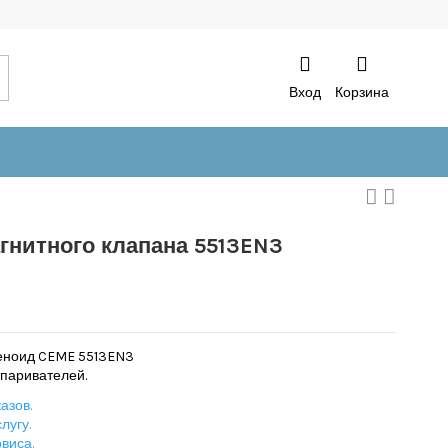
Вход
Корзина
гнитного клапана 5513EN3
еноид CEME 5513EN3
тпаривателей.
азов.
лугу.
виса.