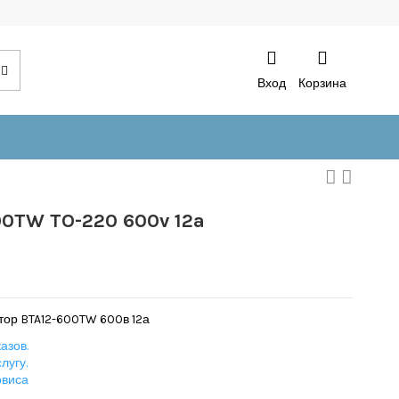
Вход
Корзина
0TW TO-220 600v 12a
ор BTA12-600TW 600в 12а
азов.
лугу.
рвиса