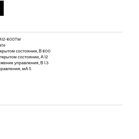
TA12-600TW
ate
крытом состоянии, В 600
ткрытом состоянии, А 12
ение управления, В 1.3
равления, мА 5