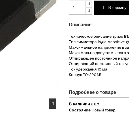
В корзину
Описание
Техническое описание триак B
Тип симистора logic-sensitive g
Максимальное напряжение в за
Максимально допустимы ток в о
Отпирающее постоянное напряж
Отпирающий постоянный ток уп
Ток удержания 10 ма.
Корпус TO-220AB
Подробнее о товаре
В наличии
2 шт.
Состояние
Новый товар