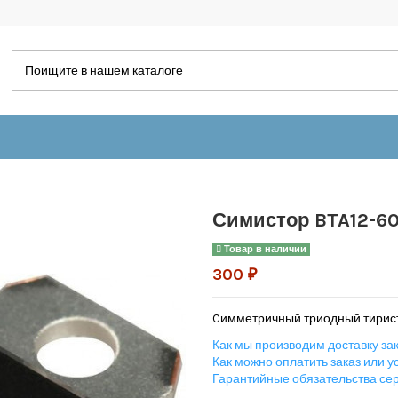
Симистор BTA12-60
Товар в наличии
300 ₽
Cимметричный триодный тирист
Как мы производим доставку зак
Как можно оплатить заказ или ус
Гарантийные обязательства се