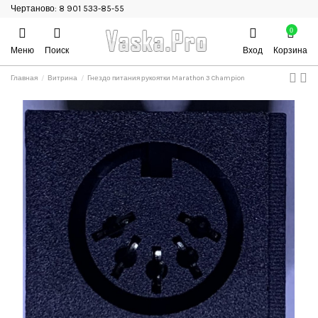
Чертаново: 8 901 533-85-55
0
Меню
Поиск
Вход
Корзина
Главная
Витрина
Гнездо питания рукоятки Marathon 3 Champion