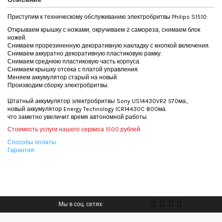
Приступим к техническому обслуживанию электробритвы Philips S1510:
Открываем крышку с ножами, окручиваем 2 самореза, снимаем блок
ножей.
Снимаем прорезиненную декоративную накладку с кнопкой включения.
Снимаем аккуратно декоративную пластиковую рамку.
Снимаем среднюю пластиковую часть корпуса.
Снимаем крышку отсека с платой управления.
Меняем аккумулятор старый на новый.
Производим сборку электробритвы.
Штатный аккумулятор электробритвы Sony US14430VR2 570ма.,
новый аккумулятор Energy Technology ICR14430C 800ма.
что заметно увеличит время автономной работы.
Стоимость услуги нашего сервиса 1500 рублей.
Способы оплаты.
Гарантия.
Мы в соц. сетях: