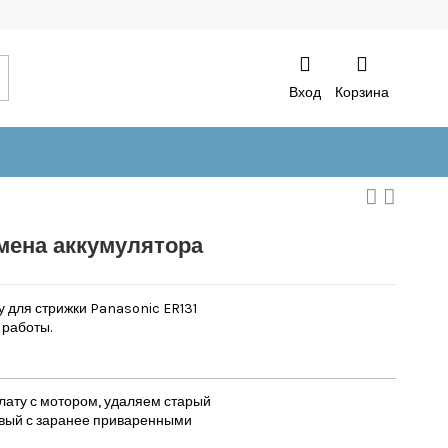
Вход
Корзина
амена аккумулятора
 для стрижки Panasonic ER131
работы.
лату с мотором, удаляем старый
овый с заранее приваренными